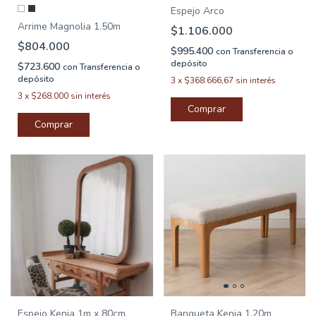
Espejo Arco
Arrime Magnolia 1.50m
$1.106.000
$804.000
$995.400
con
Transferencia o
depósito
$723.600
con
Transferencia o
depósito
3
x
$368.666,67
sin interés
3
x
$268.000
sin interés
Comprar
Espejo Kenia 1m x 80cm.
Banqueta Kenia 1.20m