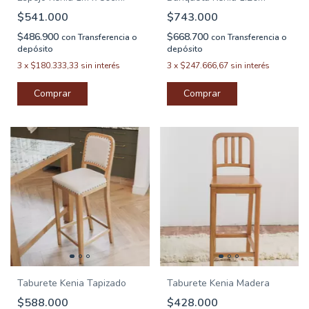
$541.000
$743.000
$486.900
$668.700
con
Transferencia o
con
Transferencia o
depósito
depósito
3
x
$180.333,33
sin interés
3
x
$247.666,67
sin interés
Taburete Kenia Tapizado
Taburete Kenia Madera
$588.000
$428.000