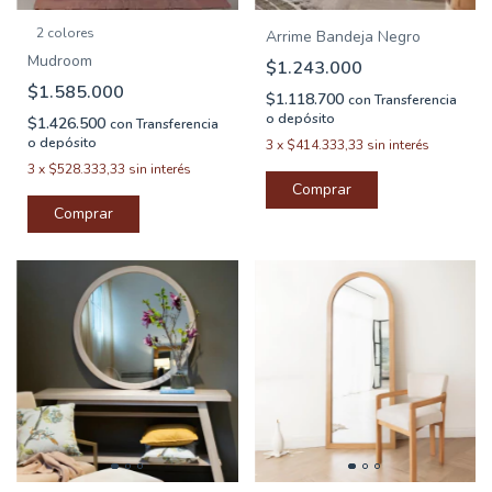
2 colores
Arrime Bandeja Negro
Mudroom
$1.243.000
$1.585.000
$1.118.700
con
Transferencia
o depósito
$1.426.500
con
Transferencia
o depósito
3
x
$414.333,33
sin interés
3
x
$528.333,33
sin interés
Comprar
Comprar