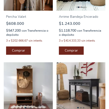
Percha Valet
Arrime Bandeja Encerado
$608.000
$1.243.000
$547.200
$1.118.700
con
Transferencia o
con
Transferencia
depósito
o depósito
3
x
$202.666,67
sin interés
3
x
$414.333,33
sin interés
Comprar