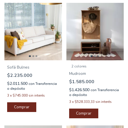
2 colores
Sofá Bulnes
Mudroom
$2.235.000
$1.585.000
$2.011.500
con
Transferencia
o depósito
$1.426.500
con
Transferencia
o depósito
3
x
$745.000
sin interés
3
x
$528.333,33
sin interés
Comprar
Comprar