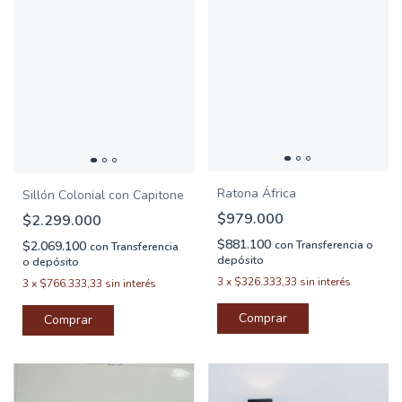
Ratona África
Sillón Colonial con Capitone
$979.000
$2.299.000
$881.100
$2.069.100
con
Transferencia o
con
Transferencia
depósito
o depósito
3
x
$326.333,33
sin interés
3
x
$766.333,33
sin interés
Comprar