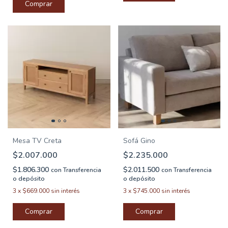
Comprar
Mesa TV Creta
Sofá Gino
$2.007.000
$2.235.000
$1.806.300
$2.011.500
con
Transferencia
con
Transferencia
o depósito
o depósito
3
x
$669.000
sin interés
3
x
$745.000
sin interés
Comprar
Comprar