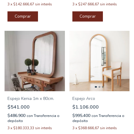
3
x
$142.666,67
sin interés
3
x
$247.666,67
sin interés
Espejo Kenia 1m x 80cm.
Espejo Arco
$541.000
$1.106.000
$486.900
$995.400
con
Transferencia o
con
Transferencia o
depósito
depósito
3
x
$180.333,33
sin interés
3
x
$368.666,67
sin interés