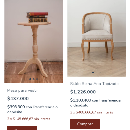
Sillón Reina Ana Tapizado
Mesa para vestir
$1.226.000
$437.000
$1.103.400
con
Transferencia
o depósito
$393.300
con
Transferencia o
depósito
3
x
$408.666,67
sin interés
3
x
$145.666,67
sin interés