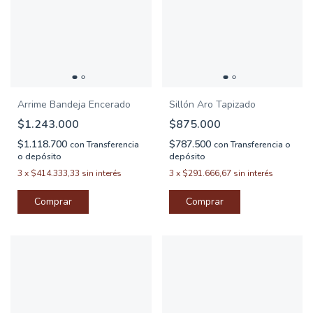
Arrime Bandeja Encerado
Sillón Aro Tapizado
$1.243.000
$875.000
$1.118.700
$787.500
con
Transferencia
con
Transferencia o
o depósito
depósito
3
x
$414.333,33
sin interés
3
x
$291.666,67
sin interés
Comprar