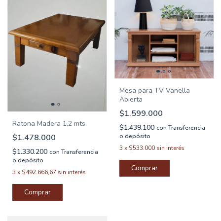
Mesa para TV Vanella
Abierta
$1.599.000
Ratona Madera 1,2 mts.
$1.439.100
con
Transferencia
o depósito
$1.478.000
3
x
$533.000
sin interés
$1.330.200
con
Transferencia
o depósito
3
x
$492.666,67
sin interés