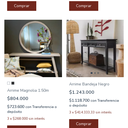
Arrime Bandeja Negro
Arrime Magnolia 1.50m
$1.243.000
$804.000
$1.118.700
con
Transferencia
o depósito
$723.600
con
Transferencia o
depósito
3
x
$414.333,33
sin interés
3
x
$268.000
sin interés
Comprar